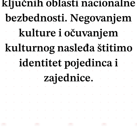
ključnih oblasti nacionalne
bezbednosti. Negovanjem
kulture i očuvanjem
kulturnog nasleđa štitimo
identitet pojedinca i
zajednice.