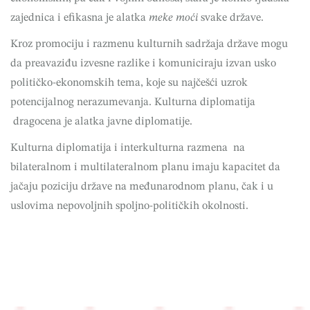
zajednica i efikasna je alatka
meke moći
svake države.
Kroz promociju i razmenu kulturnih sadržaja države mogu
da preavaziđu izvesne razlike i komuniciraju izvan usko
političko-ekonomskih tema, koje su najčešći uzrok
potencijalnog nerazumevanja. Kulturna diplomatija
dragocena je alatka javne diplomatije.
Kulturna diplomatija i interkulturna razmena na
bilateralnom i multilateralnom planu imaju kapacitet da
jačaju poziciju države na međunarodnom planu, čak i u
uslovima nepovoljnih spoljno-političkih okolnosti.