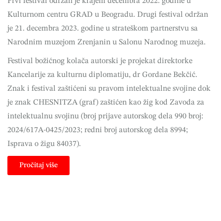
Prvi festival održan je krajem decembra 2022. godine u
Kulturnom centru GRAD u Beogradu. Drugi festival održan
je 21. decembra 2023. godine u strateškom partnerstvu sa
Narodnim muzejom Zrenjanin u Salonu Narodnog muzeja.
Festival božićnog kolača autorski je projekat direktorke
Kancelarije za kulturnu diplomatiju, dr Gordane Bekčić.
Znak i festival zaštićeni su pravom intelektualne svojine dok
je znak
CHESNITZA
(graf) zaštićen kao žig kod Zavoda za
intelektualnu svojinu (broj prijave autorskog dela 990 broj:
2024/617A-0425/2023; redni broj autorskog dela 8994;
Isprava o žigu 84037).
Pročitaj više