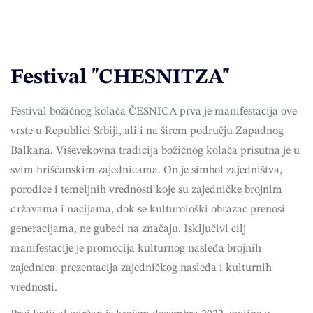
Festival "CHESNITZA"
Festival božićnog kolača
ČESNICA
prva je manifestacija ove
vrste u Republici Srbiji, ali i na širem području Zapadnog
Balkana. Viševekovna tradicija božićnog kolača prisutna je u
svim hrišćanskim zajednicama. On je simbol zajedništva,
porodice i temeljnih vrednosti koje su zajedničke brojnim
državama i nacijama, dok se kulturološki obrazac prenosi
generacijama, ne gubeći na značaju. Isključivi cilj
manifestacije je promocija kulturnog nasleđa brojnih
zajednica, prezentacija zajedničkog nasleđa i kulturnih
vrednosti.