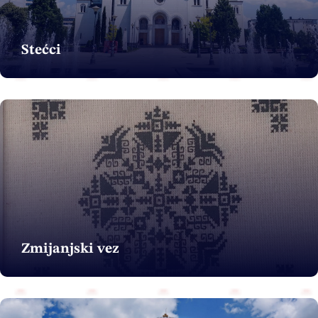
Stećci
Zmijanjski vez