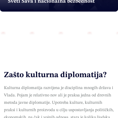
Sveti Sava i nacionalna bezbednost
Zašto kulturna diplomatija?
Kulturna diplomatija razvijena je disciplina mnogih država i
Vlada. Pojam je relativno nov ali je praksa jedna od drevnih
metoda javne diplomatije. Upotreba kulture, kulturnih
praksi i kulturnih proizvoda u cilju uspostavljanja političkih,
ekonomskih, pa čak i vojnih odnosa, stara je koliko ljudska