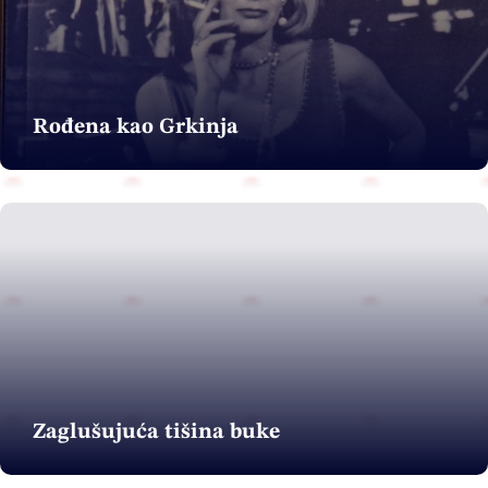
Rođena kao Grkinja
Zaglušujuća tišina buke