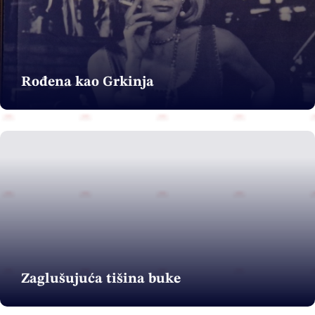
Rođena kao Grkinja
Zaglušujuća tišina buke