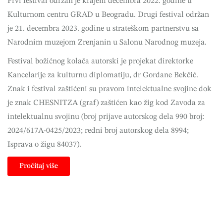
Prvi festival održan je krajem decembra 2022. godine u
Kulturnom centru GRAD u Beogradu. Drugi festival održan
je 21. decembra 2023. godine u strateškom partnerstvu sa
Narodnim muzejom Zrenjanin u Salonu Narodnog muzeja.
Festival božićnog kolača autorski je projekat direktorke
Kancelarije za kulturnu diplomatiju, dr Gordane Bekčić.
Znak i festival zaštićeni su pravom intelektualne svojine dok
je znak
CHESNITZA
(graf) zaštićen kao žig kod Zavoda za
intelektualnu svojinu (broj prijave autorskog dela 990 broj:
2024/617A-0425/2023; redni broj autorskog dela 8994;
Isprava o žigu 84037).
Pročitaj više