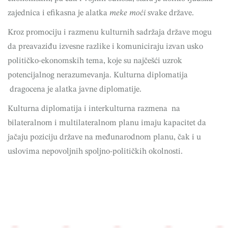
zajednica i efikasna je alatka
meke moći
svake države.
Kroz promociju i razmenu kulturnih sadržaja države mogu
da preavaziđu izvesne razlike i komuniciraju izvan usko
političko-ekonomskih tema, koje su najčešći uzrok
potencijalnog nerazumevanja. Kulturna diplomatija
dragocena je alatka javne diplomatije.
Kulturna diplomatija i interkulturna razmena na
bilateralnom i multilateralnom planu imaju kapacitet da
jačaju poziciju države na međunarodnom planu, čak i u
uslovima nepovoljnih spoljno-političkih okolnosti.