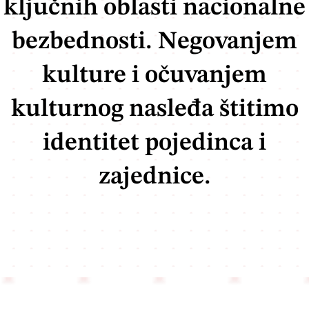
ključnih oblasti nacionalne
bezbednosti. Negovanjem
kulture i očuvanjem
kulturnog nasleđa štitimo
identitet pojedinca i
zajednice.