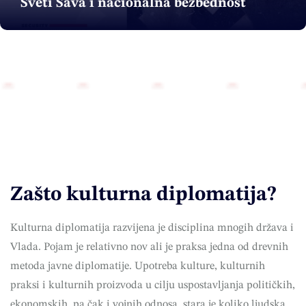
Sveti Sava i nacionalna bezbednost
Zašto kulturna diplomatija?
Kulturna diplomatija razvijena je disciplina mnogih država i
Vlada. Pojam je relativno nov ali je praksa jedna od drevnih
metoda javne diplomatije. Upotreba kulture, kulturnih
praksi i kulturnih proizvoda u cilju uspostavljanja političkih,
ekonomskih, pa čak i vojnih odnosa, stara je koliko ljudska