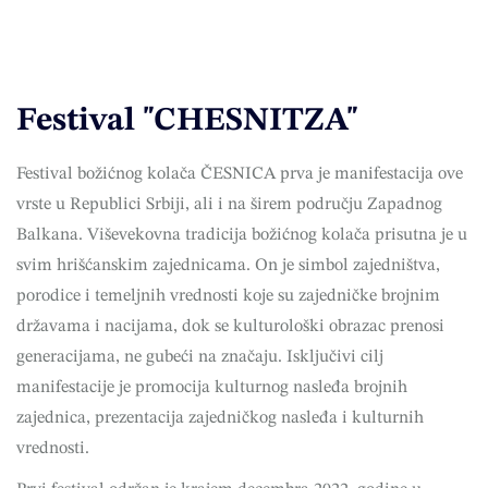
Festival "CHESNITZA"
Festival božićnog kolača
ČESNICA
prva je manifestacija ove
vrste u Republici Srbiji, ali i na širem području Zapadnog
Balkana. Viševekovna tradicija božićnog kolača prisutna je u
svim hrišćanskim zajednicama. On je simbol zajedništva,
porodice i temeljnih vrednosti koje su zajedničke brojnim
državama i nacijama, dok se kulturološki obrazac prenosi
generacijama, ne gubeći na značaju. Isključivi cilj
manifestacije je promocija kulturnog nasleđa brojnih
zajednica, prezentacija zajedničkog nasleđa i kulturnih
vrednosti.