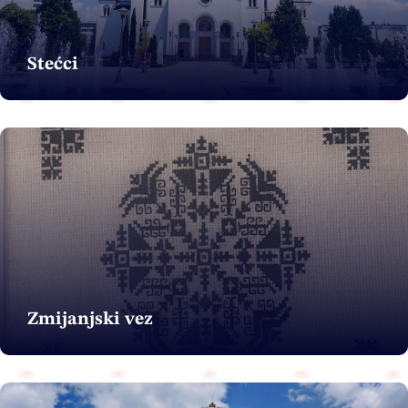
Stećci
Zmijanjski vez