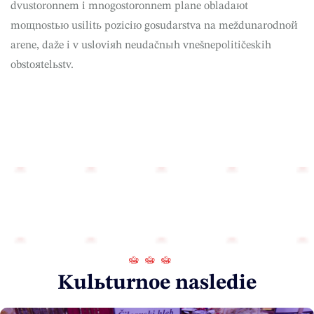
dvustoronnem i mnogostoronnem plane obladaюt
moщnostью usilitь poziciю gosudarstva na meždunarodnoй
arene, daže i v usloviяh neudačnыh vnešnepolitičeskih
obstoяtelьstv.
Kulьturnoe nasledie