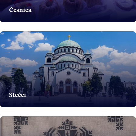
Česnica
Stećci