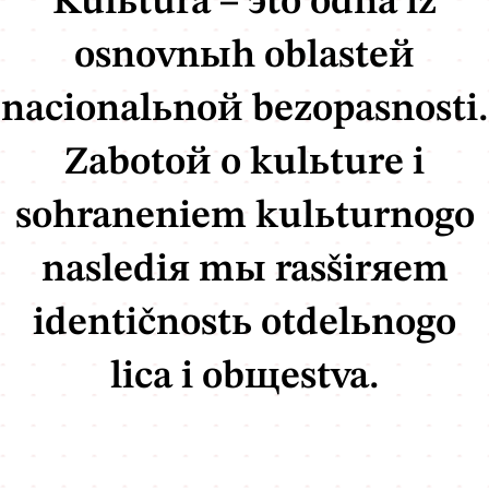
Kulьtura – эto odna iz
osnovnыh oblasteй
nacionalьnoй bezopasnosti.
Zabotoй o kulьture i
sohraneniem kulьturnogo
naslediя mы rasširяem
identičnostь otdelьnogo
lica i obщestva.