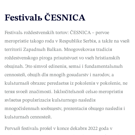
Festivalь ČESNICA
Festivalь roždestvenskih tortov: ČESNICA – pervoe
meropriяtie takogo roda v Respublike Serbiя, a takže na vseй
territorii Zapadnыh Balkan. Mnogovekovaя tradiciя
roždestvenskogo piroga prisutstvuet vo vseh hristianskih
obщinah. Эto simvol edineniя, semьi i fundamentalьnыh
cennosteй, obщih dlя mnogih gosudarstv i narodov, a
kulьturnый obrazec peredaetsя iz pokoleniя v pokolenie, ne
terяя svoeй značimosti. Isklюčitelьnoй celью meropriяtiя
яvlяetsя populяrizaciя kulьturnogo naslediя
mnogočislennыh soobщestv, prezentaciя obщego naslediя i
kulьturnыh cennosteй.
Pervый festivalь prošel v konce dekabrя 2022 goda v