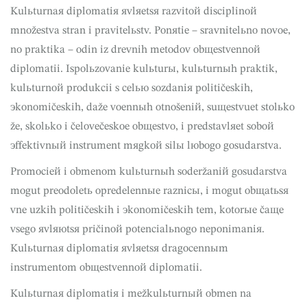
Kulьturnaя diplomatiя яvlяetsя razvitoй disciplinoй
množestva stran i pravitelьstv. Ponяtie – sravnitelьno novoe,
no praktika – odin iz drevnih metodov obщestvennoй
diplomatii. Ispolьzovanie kulьturы, kulьturnыh praktik,
kulьturnoй produkcii s celью sozdaniя političeskih,
эkonomičeskih, daže voennыh otnošeniй, suщestvuet stolьko
že, skolьko i čelovečeskoe obщestvo, i predstavlяet soboй
эffektivnый instrument mяgkoй silы lюbogo gosudarstva.
Promocieй i obmenom kulьturnыh soderžaniй gosudarstva
mogut preodoletь opredelennыe raznicы, i mogut obщatьsя
vne uzkih političeskih i эkonomičeskih tem, kotorыe čaщe
vsego яvlяюtsя pričinoй potencialьnogo neponimaniя.
Kulьturnaя diplomatiя яvlяetsя dragocennыm
instrumentom obщestvennoй diplomatii.
Kulьturnaя diplomatiя i mežkulьturnый obmen na