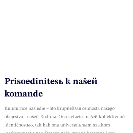
Prisoedinitesь k našeй
komande
Kulьturnoe nasledie – эto krupneйšaя cennostь našego
obщestva i našeй Rodinы. Ona яvlяetsя našeй kollektivnoй
identičnostью, tak kak ona universalьnыm яzыkom