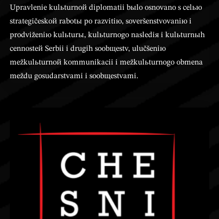
Upravlenie kulьturnoй diplomatii bыlo osnovano s celью
strategičeskoй rabotы po razvitiю, soveršenstvovaniю i
prodviženiю kulьturы, kulьturnogo naslediя i kulьturnыh
cennosteй Serbii i drugih soobщestv, ulučšeniю
mežkulьturnoй kommunikacii i mežkulьturnogo obmena
meždu gosudarstvami i soobщestvami.