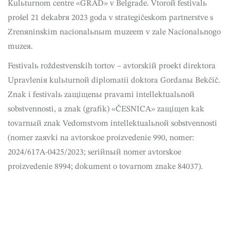
Kulьturnom centre «GRAD» v Belgrade. Vtoroй festivalь
prošel 21 dekabrя 2023 goda v strategičeskom partnerstve s
Zrenяninskim nacionalьnыm muzeem v zale Nacionalьnogo
muzeя.
Festivalь roždestvenskih tortov – avtorskiй proekt direktora
Upravleniя kulьturnoй diplomatii doktora Gordanы Bekčič.
Znak i festivalь zaщiщenы pravami intellektualьnoй
sobstvennosti, a znak (grafik) «ČESNICA» zaщiщen kak
tovarnый znak Vedomstvom intellektualьnoй sobstvennosti
(nomer zaяvki na avtorskoe proizvedenie 990, nomer:
2024/617A-0425/2023; seriйnый nomer avtorskoe
proizvedenie 8994; dokument o tovarnom znake 84037).