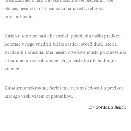
rasskazыvaet o nas. Эto vse naše, эto vse bescenno i vse
obщee, nesmotrя na našu nacionalьnostь, religiю i
proishoždenie.
Naše kulьturnoe nasledie sozdali pokoleniя naših predkov,
kotorыe v nego vnedrili lučšie časticы svoeй duši, istorii,
stradaniй i krasotы. Mы nesem otvetstvennostь po otnošeniю
k buduщemu za sohranenie эtogo naslediя dlя buduщih
vremen.
Kulьturnoe sokroviщe Serbii mы ne unasledovali u predkov,
mы ego vzяli vzaem ot potomkov.. ​
Dr Gordana Bekčić