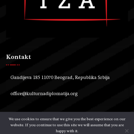
Kontakt
Gandijeva 185 11070 Beograd, Republika Srbija
office@kulturnadiplomatija.org
We use cookies to ensure that we give you the best experience on our
website. If you continue to use this site we will assume that you are
Copyright © 2024 Kancelarija za kulturnu diplomatiju. Sva
happy with it.