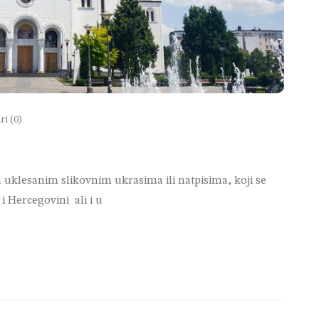
i (0)
 uklesanim slikovnim ukrasima ili natpisima, koji se
i Hercegovini ali i u