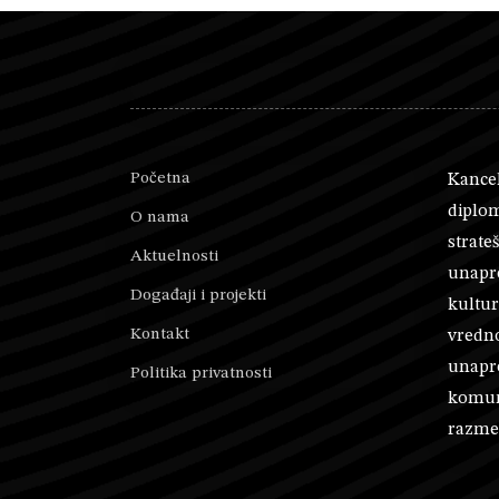
Početna
Kancel
diplom
O nama
strate
Aktuelnosti
unapre
Događaji i projekti
kultur
Kontakt
vredno
unapr
Politika privatnosti
komuni
razmen