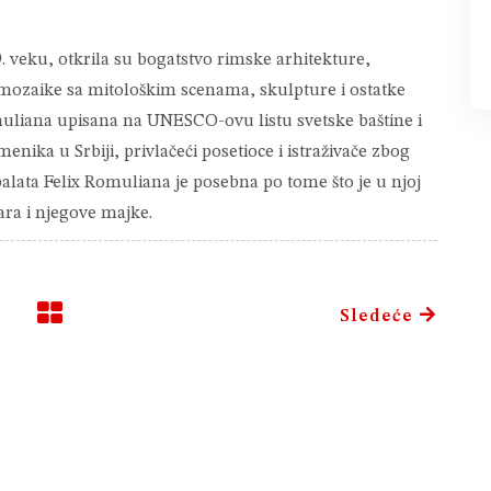
9. veku, otkrila su bogatstvo rimske arhitekture,
 mozaike sa mitološkim scenama, skulpture i ostatke
muliana upisana na UNESCO-ovu listu svetske baštine i
enika u Srbiji, privlačeći posetioce i istraživače zbog
palata Felix Romuliana je posebna po tome što je u njoj
ra i njegove majke.
Sledeće