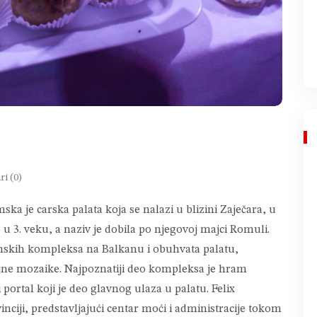
i (0)
ka je carska palata koja se nalazi u blizini Zaječara, u
e u 3. veku, a naziv je dobila po njegovoj majci Romuli.
rimskih kompleksa na Balkanu i obuhvata palatu,
jne mozaike. Najpoznatiji deo kompleksa je hram
 portal koji je deo glavnog ulaza u palatu. Felix
nciji, predstavljajući centar moći i administracije tokom