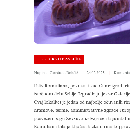
KULTURNO NASLEĐE
Napisao Gordana Bekčić
24.03.2025.
Komentar
Felix Romuliana, poznata i kao Gamzigrad, rims
istočnom delu Srbije. Izgradio ju je car Galerij
Ovaj lokalitet je jedan od najbolje očuvanih 
hramove, terme, administrativne zgrade i bro
posvećen bogu Zevsu, a izdvaja se i trijumfalni
Romuliana bila je ključna tačka u rimskoj provi