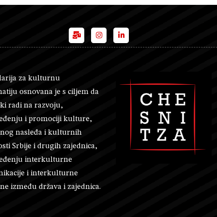
arija za kulturnu
atiju osnovana je s ciljem da
ški radi na razvoju,
đenju i promociji kulture,
nog nasleđa i kulturnih
sti Srbije i drugih zajednica,
eđenju interkulturne
kacije i interkulturne
e između država i zajednica.