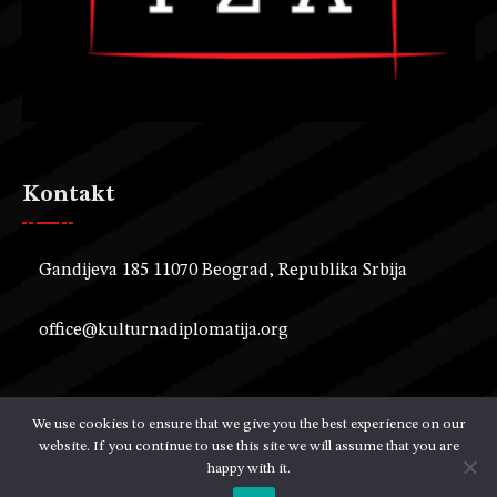
Kontakt
Gandijeva 185 11070 Beograd, Republika Srbija
office@kulturnadiplomatija.org
We use cookies to ensure that we give you the best experience on our
website. If you continue to use this site we will assume that you are
Copyright © 2024 Kancelarija za kulturnu diplomatiju. Sva
happy with it.
prava zadržana. Powered by .
Roster soft