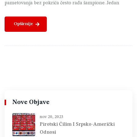
pametovanja bez pokrića često rađa šampione. Jedan
Opširnije
Nove Objave
nov 20, 2023
Pirotski Ćilim I Srpsko-Američki
Odnosi