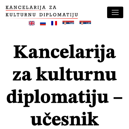
Skip
to
content
Kancelarija
za kulturnu
diplomatiju –
učesnik