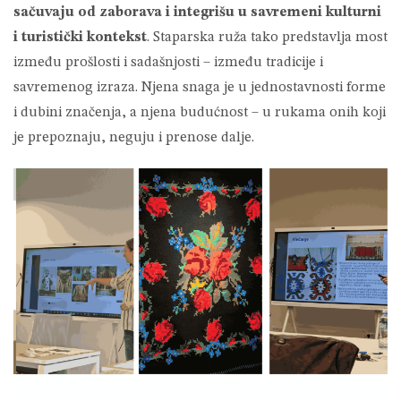
sačuvaju od zaborava i integrišu u savremeni kulturni
i turistički kontekst
. Staparska ruža tako predstavlja most
između prošlosti i sadašnjosti – između tradicije i
savremenog izraza. Njena snaga je u jednostavnosti forme
i dubini značenja, a njena budućnost – u rukama onih koji
je prepoznaju, neguju i prenose dalje.