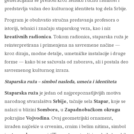
generacijama se prenosi kroz žensku ručnu radinost i
predstavlja važan deo kulturnog identiteta tog dela Srbije.
Program je obuhvatio stručna predavanja profesora o
istoriji, tehnici i značaju staparskog veza, kao i niz
kreativnih radionica
. Tokom radionica, staparska ruža je
reinterpretirana i primenjena na savremene načine —
kroz dizajn, modne detalje, umetničke instalacije i druge
forme — kako bi se sačuvala od zaborava, ali i postala deo
savremenog kulturnog izraza.
Staparska ruža – simbol nasleđa, umeća i identiteta
Staparska ruža
je jedan od najprepoznatljivijih motiva
narodnog stvaralaštva
Srbije
, tačnije sela
Stapar
, koje se
nalazi u blizini
Sombora
, u
Zapadnobačkom okrugu
pokrajine
Vojvodina
. Ovaj geometrijski ornament,
izrađen najčešće u crvenim, crnim i belim nitima, simbol