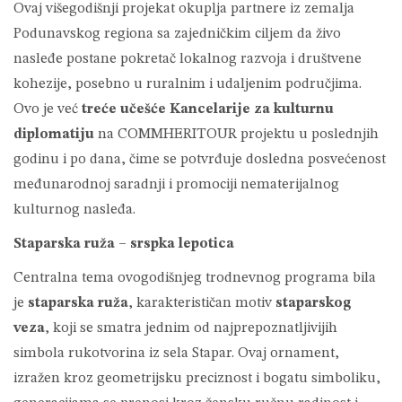
Ovaj višegodišnji projekat okuplja partnere iz zemalja
Podunavskog regiona sa zajedničkim ciljem da živo
nasleđe postane pokretač lokalnog razvoja i društvene
kohezije, posebno u ruralnim i udaljenim područjima.
Ovo je već
treće učešće Kancelarije za kulturnu
diplomatiju
na COMMHERITOUR projektu u poslednjih
godinu i po dana, čime se potvrđuje dosledna posvećenost
međunarodnoj saradnji i promociji nematerijalnog
kulturnog nasleđa.
Staparska ruža – srspka lepotica
Centralna tema ovogodišnjeg trodnevnog programa bila
je
staparska ruža
, karakterističan motiv
staparskog
veza
, koji se smatra jednim od najprepoznatljivijih
simbola rukotvorina iz sela Stapar. Ovaj ornament,
izražen kroz geometrijsku preciznost i bogatu simboliku,