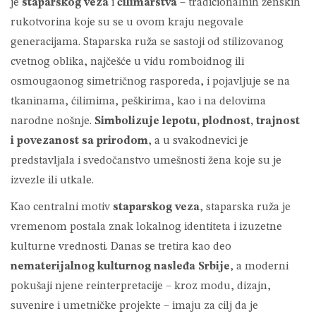
je
staparskog veza
i
ćilimarstva
– tradicionalnih ženskih
rukotvorina koje su se u ovom kraju negovale
generacijama. Staparska ruža se sastoji od stilizovanog
cvetnog oblika, najčešće u vidu romboidnog ili
osmougaonog simetričnog rasporeda, i pojavljuje se na
tkaninama, ćilimima, peškirima, kao i na delovima
narodne nošnje.
Simbolizuje lepotu, plodnost, trajnost
i povezanost sa prirodom
, a u svakodnevici je
predstavljala i svedočanstvo umešnosti žena koje su je
izvezle ili utkale.
Kao centralni motiv
staparskog veza
, staparska ruža je
vremenom postala znak lokalnog identiteta i izuzetne
kulturne vrednosti. Danas se tretira kao deo
nematerijalnog kulturnog nasleđa Srbije
, a moderni
pokušaji njene reinterpretacije – kroz modu, dizajn,
suvenire i umetničke projekte – imaju za cilj da je