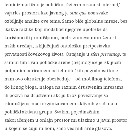
feminizma: lično je političko. Determinisanost internet/
vajarles prostora kao javnog je
sine qua non
svake
ozbiljnije analize ove teme. Samo biće globalne mreže, bez
ikakve razlike koji modalitet njegove upotrebe da
koristimo ili promišljamo, podrazumeva umreženost
naših uređaja, isključujući ontološku pretpostavku
privatnosti čovekovog života. Ostajanje u
sferi privatnog
, te
samim tim i van političke arene (ne)moguće je isključiti
potpunim odricanjem od tehnoloških pogodnosti koje
nam ovo okruženje obezbeđuje – od mobilnog telefona,
do ličnog bloga, naloga na raznim društvenim mrežama
ili poziva na društvenu akciju kroz povezivanje sa
istomišljenicima i organizovanjem aktivnih građana u
politički aktivnu grupu. Svakim pojedinačnim
zakoračenjem u onlajn prostor mi ulazimo u javni prostor
u kojem se čuju milioni, sada već milijarde glasova.