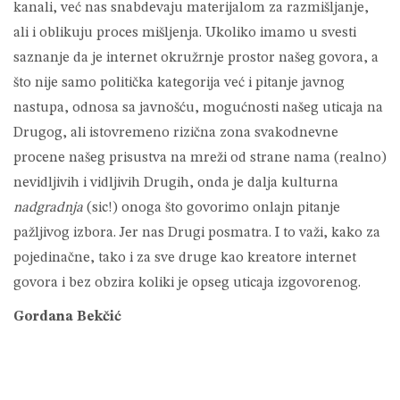
kanali, već nas snabdevaju materijalom za razmišljanje,
ali i oblikuju proces mišljenja. Ukoliko imamo u svesti
saznanje da je internet okružrnje prostor našeg govora, a
što nije samo politička kategorija već i pitanje javnog
nastupa, odnosa sa javnošću, mogućnosti našeg uticaja na
Drugog, ali istovremeno rizična zona svakodnevne
procene našeg prisustva na mreži od strane nama (realno)
nevidljivih i vidljivih Drugih, onda je dalja kulturna
nadgradnja
(sic!) onoga što govorimo onlajn pitanje
pažljivog izbora. Jer nas Drugi posmatra. I to važi, kako za
pojedinačne, tako i za sve druge kao kreatore internet
govora i bez obzira koliki je opseg uticaja izgovorenog.
Gordana Bekčić