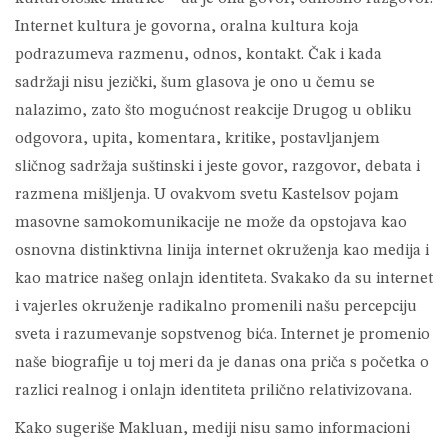
Internet kultura je govorna, oralna kultura koja
podrazumeva razmenu, odnos, kontakt. Čak i kada
sadržaji nisu jezički, šum glasova je ono u čemu se
nalazimo, zato što mogućnost reakcije Drugog u obliku
odgovora, upita, komentara, kritike, postavljanjem
sličnog sadržaja suštinski i jeste govor, razgovor, debata i
razmena mišljenja. U ovakvom svetu Kastelsov pojam
masovne samokomunikacije ne može da opstojava kao
osnovna distinktivna linija internet okruženja kao medija i
kao matrice našeg onlajn identiteta. Svakako da su internet
i vajerles okruženje radikalno promenili našu percepciju
sveta i razumevanje sopstvenog bića. Internet je promenio
naše biografije u toj meri da je danas ona priča s početka o
razlici realnog i onlajn identiteta prilično relativizovana.
Kako sugeriše Makluan, mediji nisu samo informacioni