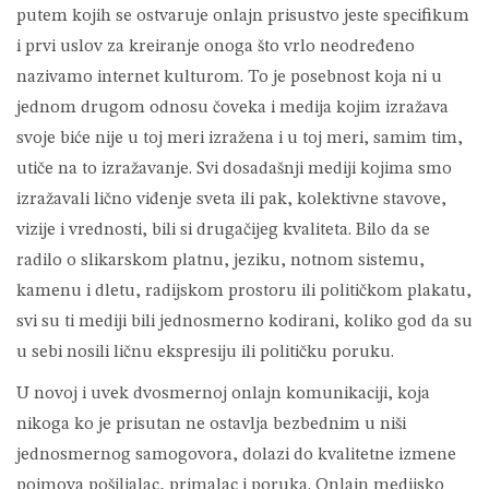
putem kojih se ostvaruje onlajn prisustvo jeste specifikum
i prvi uslov za kreiranje onoga što vrlo neodređeno
nazivamo internet kulturom. To je posebnost koja ni u
jednom drugom odnosu čoveka i medija kojim izražava
svoje biće nije u toj meri izražena i u toj meri, samim tim,
utiče na to izražavanje. Svi dosadašnji mediji kojima smo
izražavali lično viđenje sveta ili pak, kolektivne stavove,
vizije i vrednosti, bili si drugačijeg kvaliteta. Bilo da se
radilo o slikarskom platnu, jeziku, notnom sistemu,
kamenu i dletu, radijskom prostoru ili političkom plakatu,
svi su ti mediji bili jednosmerno kodirani, koliko god da su
u sebi nosili ličnu ekspresiju ili političku poruku.
U novoj i uvek dvosmernoj onlajn komunikaciji, koja
nikoga ko je prisutan ne ostavlja bezbednim u niši
jednosmernog samogovora, dolazi do kvalitetne izmene
pojmova pošiljalac, primalac i poruka. Onlajn medijsko