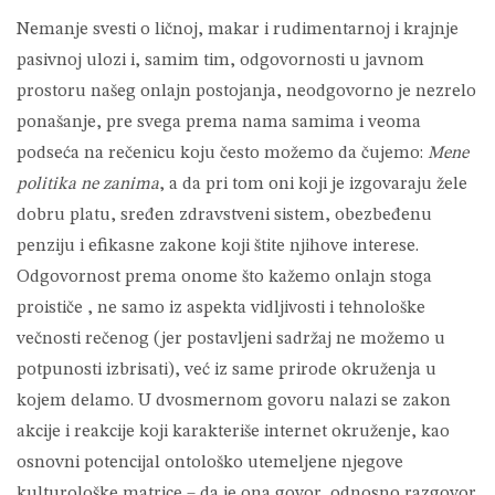
Nemanje svesti o ličnoj, makar i rudimentarnoj i krajnje
pasivnoj ulozi i, samim tim, odgovornosti u javnom
prostoru našeg onlajn postojanja, neodgovorno je nezrelo
ponašanje, pre svega prema nama samima i veoma
podseća na rečenicu koju često možemo da čujemo:
Mene
politika ne zanima
, a da pri tom oni koji je izgovaraju žele
dobru platu, sređen zdravstveni sistem, obezbeđenu
penziju i efikasne zakone koji štite njihove interese.
Odgovornost prema onome što kažemo onlajn stoga
proističe , ne samo iz aspekta vidljivosti i tehnološke
večnosti rečenog (jer postavljeni sadržaj ne možemo u
potpunosti izbrisati), već iz same prirode okruženja u
kojem delamo. U dvosmernom govoru nalazi se zakon
akcije i reakcije koji karakteriše internet okruženje, kao
osnovni potencijal ontološko utemeljene njegove
kulturološke matrice – da je ona govor, odnosno razgovor.