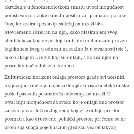
okruženje u fenomenološkom smislu uvodi mogućnost
poništavanja razlike između pošiljaoca i primaoca poruke.
Onaj ko kreira i postavlja sadržaj na mreži biva
istovremeno i kreiran na njoj, kako plasiranjem svog
identitieta za koji ne postoji kontrolni mehanizam provere
legitimiteta istog u odnosu na realno Ja u stvarnosti (sic!),
tako i akcijom Drugih koji su onlajn, a koji sa njim na
posredan način dolaze u kontakt.
Kulturološki horizont onlajn prostora grade svi učesnici,
uključujući i delanje najbezazlenijih korisnika elektronske
pošte i pasivnih posmatrača dešavanja na mreži. U
otvaranju mogućnosti da svako ko je onlajn ima prostor
za javni govor leži razlog zbog kojeg se onlajn prostor
posmatra kao društveno-politički prostor, pri čemu se ne
promišlja snaga pojedinačnih gledišta, već bit takvog