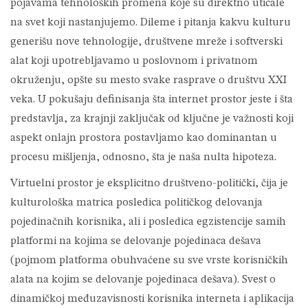
pojavama tehnoloških promena koje su direktno uticale
na svet koji nastanjujemo. Dileme i pitanja kakvu kulturu
generišu nove tehnologije, društvene mreže i softverski
alat koji upotrebljavamo u poslovnom i privatnom
okruženju, opšte su mesto svake rasprave o društvu XXI
veka. U pokušaju definisanja šta internet prostor jeste i šta
predstavlja, za krajnji zaključak od ključne je važnosti koji
aspekt onlajn prostora postavljamo kao dominantan u
procesu mišljenja, odnosno, šta je naša nulta hipoteza.
Virtuelni prostor je eksplicitno društveno-politički, čija je
kulturološka matrica posledica političkog delovanja
pojedinačnih korisnika, ali i posledica egzistencije samih
platformi na kojima se delovanje pojedinaca dešava
(pojmom platforma obuhvaćene su sve vrste korisničkih
alata na kojim se delovanje pojedinaca dešava). Svest o
dinamičkoj međuzavisnosti korisnika interneta i aplikacija