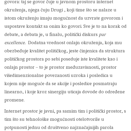
govora: taj se govor čuje u javnom prostoru internet
okruženja, njega čuju Drugi , koji time što se nalaze u
istom okruženju imaju mogućnost da uzvrate govorom i
uspostave kontakt sa onim ko govori. Sve je to na korak od
debate, a debata je, u finalu, politički diskurs
par
excellence.
Dodatna vrednost onlajn okruženja, koja mu
obezbeđuje kvalitet političkog, jeste činjenica da struktura
političkog prostora po sebi poseduje iste kvalitete kao i
onlajn prostor – to je prostor međuzavisnosti, prostor
višedimenzionalne povezanosti uzroka i posledica u
kojem nije moguće da se akcije i posledice posmatraju
linearno, i koje kroz sinergiju uticaja dovode do određene
promene.
Internet prostor je javni, pa samim tim i politički prostor, s
tim što su tehnološke mogućnosti otelotvorile u
potpunosti jednu od društveno najznačajnijih parola